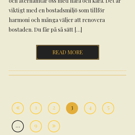
och återhämtar oss med nära och kära. Det är
viktigt med en bostadsmiljö som tillför
harmoni och många väljer att renovera
bostaden. Du får på så sätt […]
READ MORE
1
2
3
4
5
Inläggsnavigering
…
9