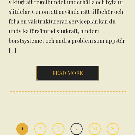
viktigt att regelbundet underhålla och byta ut
slitdelar. Genom att använda rätt tillbehör och
följa en välstrukturerad serviceplan kan du
undvika försämrad sugkraft, hinder i
borstsystemet och andra problem som uppstår
[…]
READ MORE
1
2
3
…
10
Inläggsnavigering